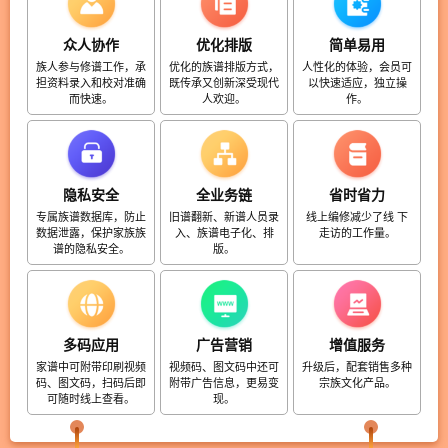
众人协作
优化排版
简单易用
族人参与修谱工作，承
优化的族谱排版方式，
人性化的体验，会员可
担资料录入和校对准确
既传承又创新深受现代
以快速适应，独立操
而快速。
人欢迎。
作。
隐私安全
全业务链
省时省力
专属族谱数据库，防止
旧谱翻新、新谱人员录
线上编修减少了线 下
数据泄露，保护家族族
入、族谱电子化、排
走访的工作量。
谱的隐私安全。
版。
多码应用
广告营销
增值服务
家谱中可附带印刷视频
视频码、图文码中还可
升级后，配套销售多种
码、图文码，扫码后即
附带广告信息，更易变
宗族文化产品。
可随时线上查看。
现。